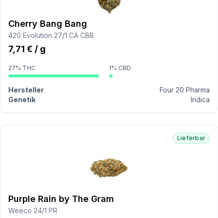
Cherry Bang Bang
420 Evolution 27/1 CA CBB
7,71 € / g
27% THC
1% CBD
Hersteller
Four 20 Pharma
Genetik
Indica
Lieferbar
Purple Rain by The Gram
Weeco 24/1 PR