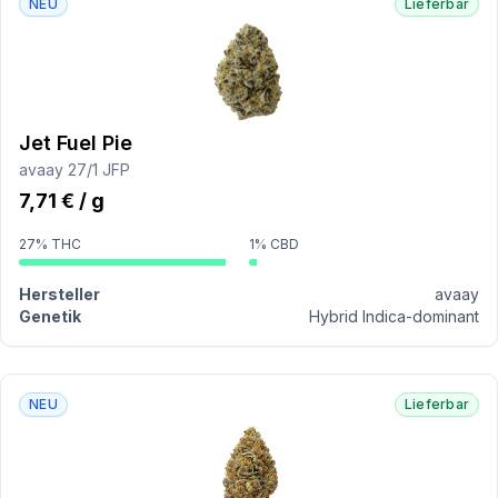
NEU
Lieferbar
Jet Fuel Pie
avaay 27/1 JFP
7,71 € / g
27% THC
1% CBD
Hersteller
avaay
Genetik
Hybrid Indica-dominant
NEU
Lieferbar