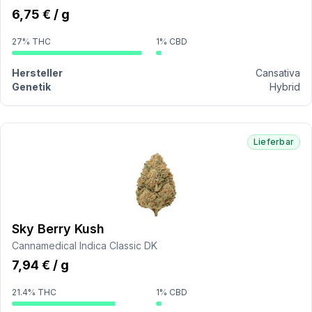
6,75 € / g
27% THC
1% CBD
Hersteller
Cansativa
Genetik
Hybrid
Lieferbar
Sky Berry Kush
Cannamedical Indica Classic DK
7,94 € / g
21.4% THC
1% CBD