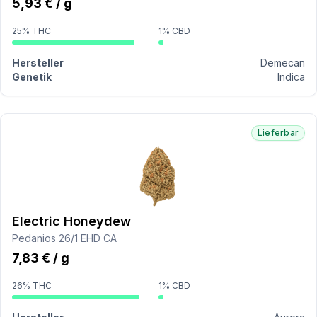
5,93 € / g
25% THC
1% CBD
Hersteller
Demecan
Genetik
Indica
Lieferbar
Electric Honeydew
Pedanios 26/1 EHD CA
7,83 € / g
26% THC
1% CBD