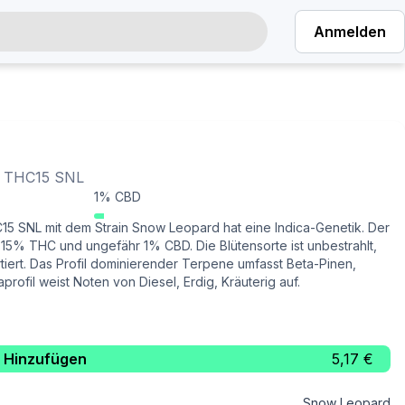
Anmelden
n THC15 SNL
1% CBD
5 SNL mit dem Strain Snow Leopard hat eine Indica-Genetik. Der
r 15% THC und ungefähr 1% CBD. Die Blütensorte ist unbestrahlt,
rtiert. Das Profil dominierender Terpene umfasst Beta-Pinen,
rofil weist Noten von Diesel, Erdig, Kräuterig auf.
Hinzufügen
5,17 €
Snow Leopard