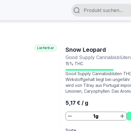
Lieferbar
Snow Leopard
Good Supply Cannabisblüte
15% THC
Good Supply Cannabisblüten THC1
Wirkstoffgehalt liegt bei ungefäh
wird von Tilray aus Portugal impo
Limonen, Caryophyllen. Das Aromap
5,17 € / g
1
g
Sorte