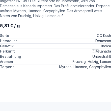
ungefähr 1% CBD. Die Blütensorte ist unbestrahlt, wird von
Demecan aus Kanada importiert. Das Profil dominierender Terpene
umfasst Myrcen, Limonen, Caryophyllen. Das Aromaprofil weist
Noten von Fruchtig, Holzig, Lemon auf.
5,81 € / g
Sorte
OG Kush
Hersteller
Demecan
Genetik
Indica
Herkunft
🇨🇦
Kanada
Bestrahlung
Unbestrahlt
Aromen
Fruchtig, Holzig, Lemon
Terpene
Myrcen, Limonen, Caryophyllen